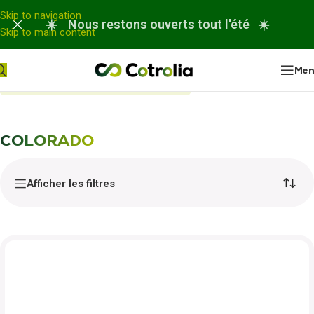
Panneau de gestion des cookies
Skip to navigation
☀️ Nous restons ouverts tout l'été ☀️
Skip to main content
Me
Accueil
Nos réparations
COLORADO
COLORADO
Afficher les filtres