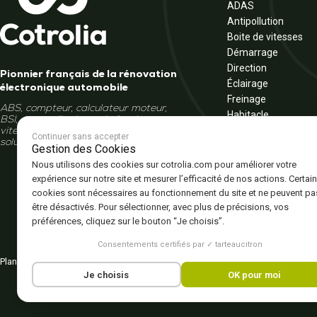
ADAS
Antipollution
Boite de vitesses
Démarrage
Direction
Pionnier français de la rénovation
Éclairage
électronique automobile
Freinage
ABS, compteur, calculateur moteur,
Habitacle
BSI, autoradio, écran, boîte de
Moteur
vitesses... Et si la réparation était la
Continuer sans accepter
solution ?
Multimédia
Gestion des Cookies
Tableau de bord
Nous utilisons des cookies sur cotrolia.com pour améliorer votre
Véhicule électrique 
expérience sur notre site et mesurer l’efficacité de nos actions. Certai
cookies sont nécessaires au fonctionnement du site et ne peuvent pa
être désactivés. Pour sélectionner, avec plus de précisions, vos
préférences, cliquez sur le bouton “Je choisis”.
Consentements certifiés par ✓ tarteaucitron
Plan du site
Politique de confidentialité
CGV – CGU
Mentions légales
Gestion de
Je choisis
OK pour moi