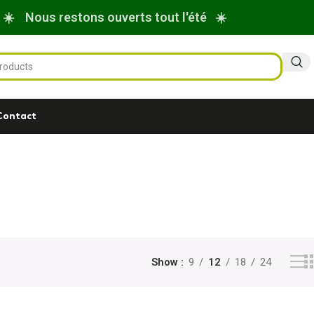
☀️ Nous restons ouverts tout l'été ☀️
Contact
Show
9
12
18
24