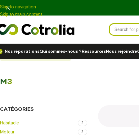
Panneau de gestion des cookies
Skip to navigation
Skip to main content
Nos réparations
Qui sommes-nous ?
Ressources
Nous rejoindre
Accueil
Nos réparations
M3
M3
CATÉGORIES
Habitacle
2
Moteur
3