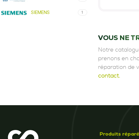
SIEMENS
1
VOUS NE T
Notre catalogu
prenons en char
réparation de 
contact.
Produits répar