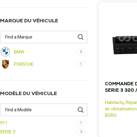
MARQUE DU VÉHICULE
BMW
5
PORSCHE
1
COMMANDE D
SERIE 3 320 
MODÈLE DU VÉHICULE
Habitacle
,
Répa
de climatisation
BORG
911
1
SERIE 3
3