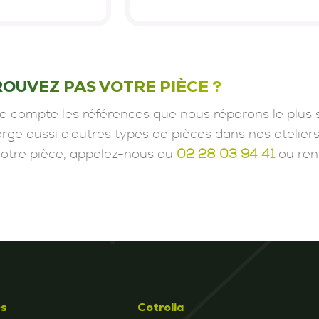
ROUVEZ PAS VOTRE PIÈCE ?
e compte les références que nous réparons le plus 
ge aussi d'autres types de pièces dans nos ateliers
votre pièce, appelez-nous au
02 28 03 94 41
ou ren
és
Cotrolia