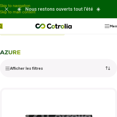
Panneau de gestion des cookies
Skip to navigation
☀️ Nous restons ouverts tout l'été ☀️
Skip to main content
Me
Accueil
Nos réparations
AZURE
AZURE
Afficher les filtres