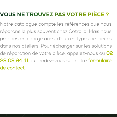
VOUS NE TROUVEZ PAS VOTRE PIÈCE ?
Notre catalogue compte les références que nous
réparons le plus souvent chez Cotrolia. Mais nous
prenons en charge aussi d'autres types de pièces
dans nos ateliers. Pour échanger sur les solutions
de réparation de votre pièce, appelez-nous au
02
28 03 94 41
ou rendez-vous sur notre
formulaire
de contact.