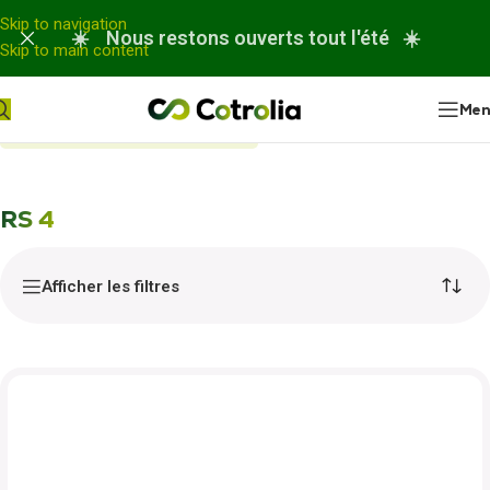
Panneau de gestion des cookies
Skip to navigation
☀️ Nous restons ouverts tout l'été ☀️
Skip to main content
Me
Accueil
Nos réparations
RS 4
RS 4
Afficher les filtres