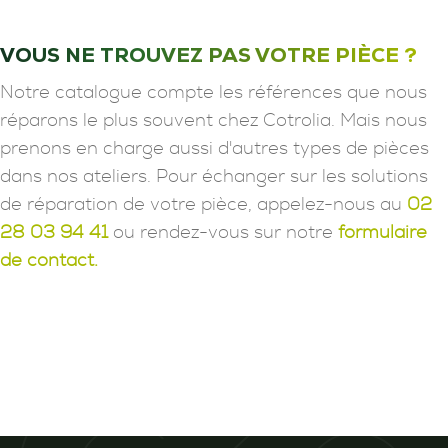
VOUS NE TROUVEZ PAS VOTRE PIÈCE ?
Notre catalogue compte les références que nous
réparons le plus souvent chez Cotrolia. Mais nous
prenons en charge aussi d'autres types de pièces
dans nos ateliers. Pour échanger sur les solutions
de réparation de votre pièce, appelez-nous au
02
28 03 94 41
ou rendez-vous sur notre
formulaire
de contact.