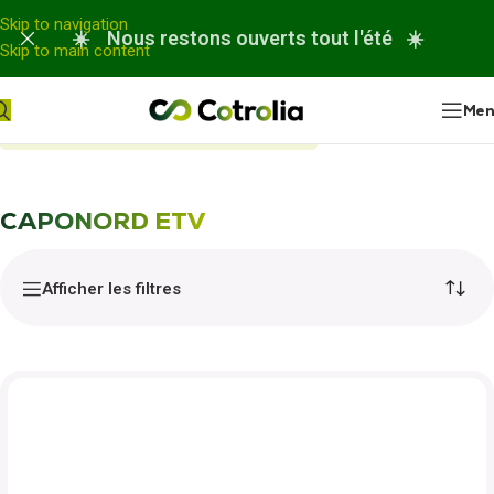
Panneau de gestion des cookies
Skip to navigation
☀️ Nous restons ouverts tout l'été ☀️
Skip to main content
Me
Accueil
Nos réparations
Caponord ETV
CAPONORD ETV
Afficher les filtres