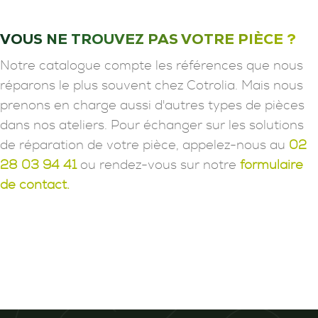
VOUS NE TROUVEZ PAS VOTRE PIÈCE ?
Notre catalogue compte les références que nous
réparons le plus souvent chez Cotrolia. Mais nous
prenons en charge aussi d'autres types de pièces
dans nos ateliers. Pour échanger sur les solutions
de réparation de votre pièce, appelez-nous au
02
28 03 94 41
ou rendez-vous sur notre
formulaire
de contact.