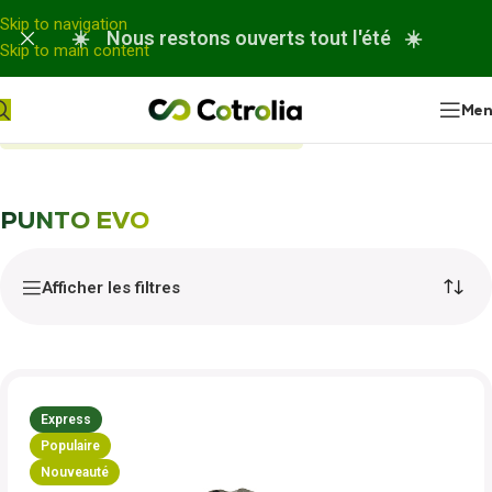
Panneau de gestion des cookies
Skip to navigation
☀️ Nous restons ouverts tout l'été ☀️
Skip to main content
Me
Accueil
Nos réparations
PUNTO EVO
PUNTO EVO
Afficher les filtres
Express
Populaire
Nouveauté