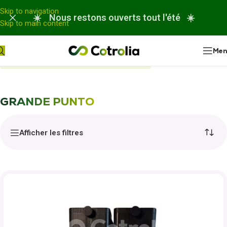
Panneau de gestion des cookies
Skip to navigation
☀️ Nous restons ouverts tout l'été ☀️
Skip to main content
Me
Accueil
Nos réparations
GRANDE PUNTO
GRANDE PUNTO
Afficher les filtres