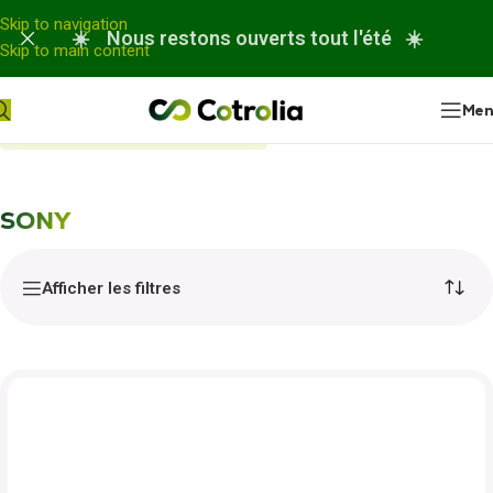
Panneau de gestion des cookies
Skip to navigation
☀️ Nous restons ouverts tout l'été ☀️
Skip to main content
Me
Accueil
Nos réparations
SONY
SONY
Afficher les filtres