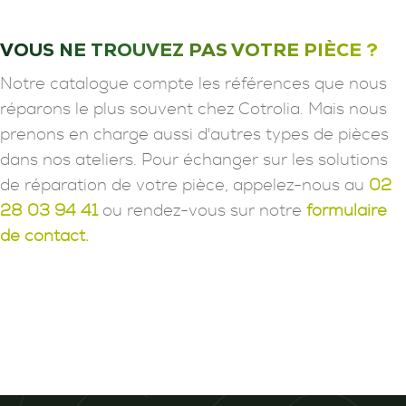
VOUS NE TROUVEZ PAS VOTRE PIÈCE ?
Notre catalogue compte les références que nous
réparons le plus souvent chez Cotrolia. Mais nous
prenons en charge aussi d'autres types de pièces
dans nos ateliers. Pour échanger sur les solutions
de réparation de votre pièce, appelez-nous au
02
28 03 94 41
ou rendez-vous sur notre
formulaire
de contact.