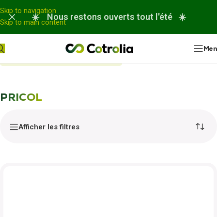
Panneau de gestion des cookies
Skip to navigation
☀️ Nous restons ouverts tout l'été ☀️
Skip to main content
Me
Accueil
Nos réparations
PRICOL
PRICOL
Afficher les filtres