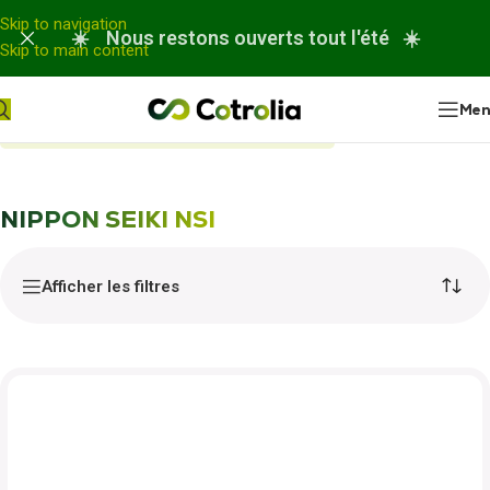
Panneau de gestion des cookies
Skip to navigation
☀️ Nous restons ouverts tout l'été ☀️
Skip to main content
Me
Accueil
Nos réparations
NIPPON SEIKI NSI
NIPPON SEIKI NSI
Afficher les filtres