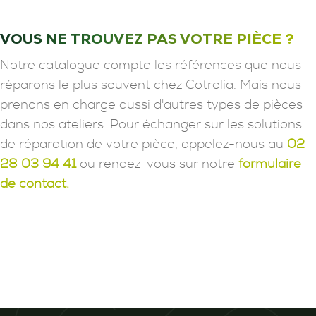
VOUS NE TROUVEZ PAS VOTRE PIÈCE ?
Notre catalogue compte les références que nous
réparons le plus souvent chez Cotrolia. Mais nous
prenons en charge aussi d'autres types de pièces
dans nos ateliers. Pour échanger sur les solutions
de réparation de votre pièce, appelez-nous au
02
28 03 94 41
ou rendez-vous sur notre
formulaire
de contact.