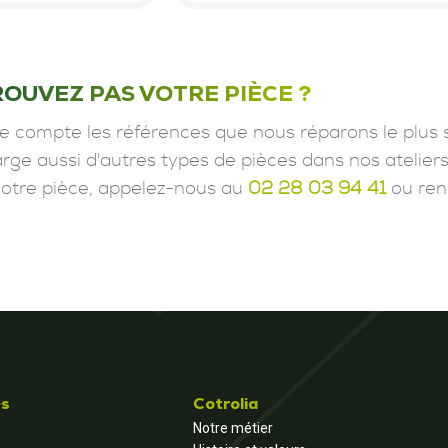
ROUVEZ PAS VOTRE PIÈCE ?
e compte les références que nous réparons le plus 
ge aussi d'autres types de pièces dans nos ateliers
votre pièce, appelez-nous au
02 28 03 94 41
ou ren
és
Cotrolia
Notre métier