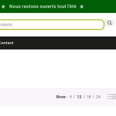
☀️ Nous restons ouverts tout l'été ☀️
Contact
Show
9
12
18
24