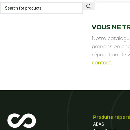
VOUS NE T
Notre catalogu
prenons en char
réparation de 
contact.
Produits répar
ADAS