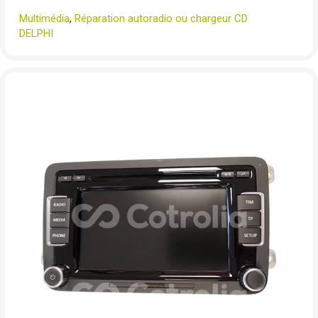
Multimédia
,
Réparation autoradio ou chargeur CD
DELPHI