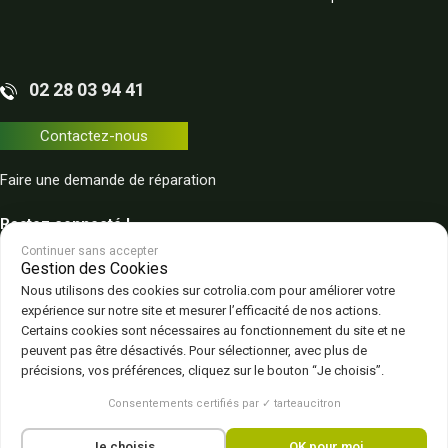
02 28 03 94 41
Contactez-nous
Faire une demande de réparation
Restez connecté !
Continuer sans accepter
Gestion des Cookies
Nous utilisons des cookies sur cotrolia.com pour améliorer votre
expérience sur notre site et mesurer l’efficacité de nos actions.
Certains cookies sont nécessaires au fonctionnement du site et ne
peuvent pas être désactivés. Pour sélectionner, avec plus de
Plan du site
Politique de confidentialité
CGV – CGU
Mentions légales
précisions, vos préférences, cliquez sur le bouton “Je choisis”.
Gestion des cookies
Consentements certifiés par ✓ tarteaucitron
Je choisis
OK pour moi