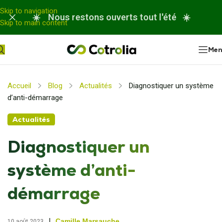
Panneau de gestion des cookies
Skip to navigation
☀️ Nous restons ouverts tout l'été ☀️
Skip to main content
Me
Accueil
Blog
Actualités
Diagnostiquer un système
d’anti-démarrage
Actualités
Diagnostiquer un
système d’anti-
démarrage
|
Camille Marsauche
10 août 2023