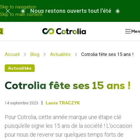
Panneau de gestion des cookies
Skip to navigation
☀️ Nous restons ouverts tout l'été ☀️
Skip to main content
Me
Accueil
Blog
Actualités
Cotrolia fête ses 15 ans !
Actualités
Cotrolia fête ses 15 ans !
|
Laura TRACZYK
14 septembre 2023
Pour Cotrolia, cette année marque une étape clé
puisqu'elle signe les 15 ans de la société ! L'occasion
pour nous de revenir sur quelques temps forts de