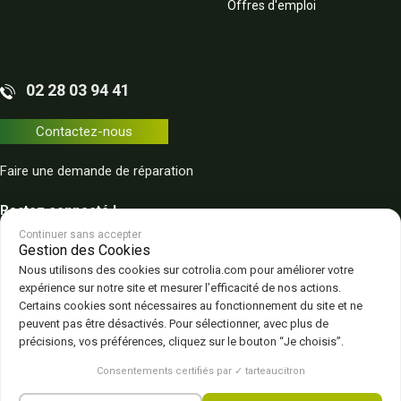
Offres d'emploi
02 28 03 94 41
Contactez-nous
Faire une demande de réparation
Restez connecté !
Continuer sans accepter
Gestion des Cookies
Nous utilisons des cookies sur cotrolia.com pour améliorer votre
expérience sur notre site et mesurer l’efficacité de nos actions.
Certains cookies sont nécessaires au fonctionnement du site et ne
peuvent pas être désactivés. Pour sélectionner, avec plus de
Plan du site
Politique de confidentialité
CGV – CGU
Mentions légales
précisions, vos préférences, cliquez sur le bouton “Je choisis”.
Gestion des cookies
Consentements certifiés par ✓ tarteaucitron