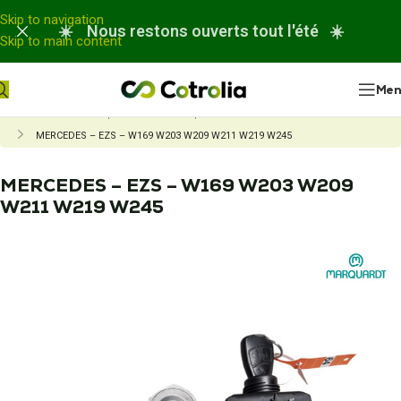
Panneau de gestion des cookies
Skip to navigation
☀️ Nous restons ouverts tout l'été ☀️
Skip to main content
Me
Accueil
Nos réparations
Réparation neiman et verrou de colonne
MERCEDES – EZS – W169 W203 W209 W211 W219 W245
MERCEDES – EZS – W169 W203 W209
W211 W219 W245