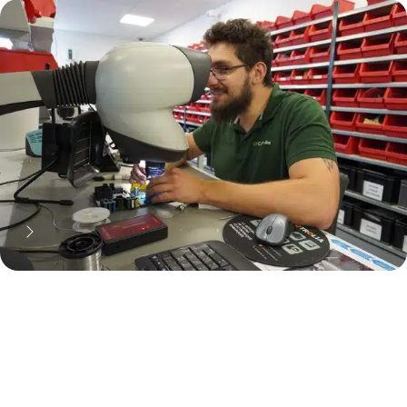
70% moins cher qu'une pièce
neuve... mais pas que !
Pourquoi réparer ?
11 000 réparateurs automobiles
nous font confiance !
Découvrez notre métier !