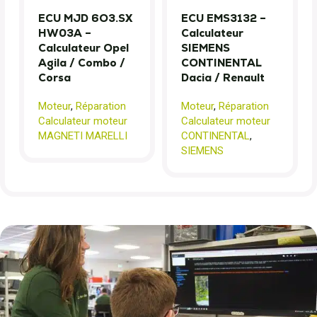
ECU MJD 6O3.SX
ECU EMS3132 –
HW03A –
Calculateur
Calculateur Opel
SIEMENS
Agila / Combo /
CONTINENTAL
Corsa
Dacia / Renault
Moteur
,
Réparation
Moteur
,
Réparation
Calculateur moteur
Calculateur moteur
MAGNETI MARELLI
CONTINENTAL
,
SIEMENS