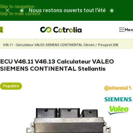
Panneau de gestion des cookies
Skip to navigation
☀️ Nous restons ouverts tout l'été ☀️
Skip to main content
Me
Accueil
Nos réparations
Réparation Calculateur moteur
ECU
V46.11 - Calculateur VALEO SIEMENS CONTINENTAL Citroën / Peugeot 208
ECU V46.11 V46.13 Calculateur VALEO
SIEMENS CONTINENTAL Stellantis
Populaire