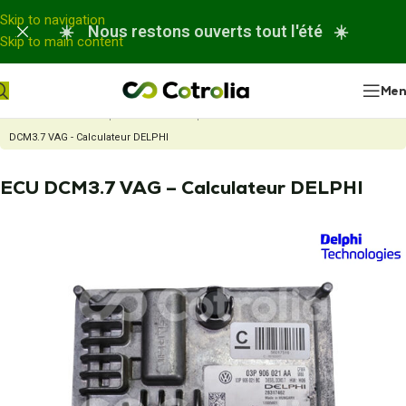
Panneau de gestion des cookies
Skip to navigation
☀️ Nous restons ouverts tout l'été ☀️
Skip to main content
Me
Accueil
Nos réparations
Réparation Calculateur moteur
ECU
DCM3.7 VAG - Calculateur DELPHI
ECU DCM3.7 VAG – Calculateur DELPHI