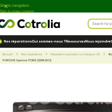
Panneau de gestion des cookies
Skip to navigation
Skip to main content
Nos réparations
Qui sommes-nous ?
Ressources
Nous rejoindre
Accueil
Nos réparations
Réparation autoradio ou chargeur CD
AU
PORSCHE Cayenne PCM3 (2008-2012)