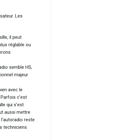
isateur. Les
lle, il peut
plus réglable ou
terons
oradio semble HS,
tionnel majeur
ien avec le
 Parfois c’est
lle qui s’est
eut aussi mettre
 l’autoradio reste
os techniciens