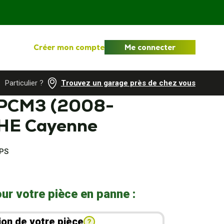
Créer mon compte
Me connecter
Particulier ?
Trouvez un garage près de chez vous
PCM3 (2008-
HE Cayenne
GPS
ur votre pièce en panne :
ion de votre pièce
?