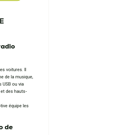
HE
radio
s voitures. Il
me de la musique,
s USB ou via
r et des hauts-
ive équipe les
o de