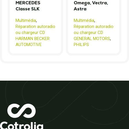
MERCEDES
Omega, Vectra,
Classe SLK
Astra
Multimédia
,
Multimédia
,
Réparation autoradio
Réparation autoradio
ou chargeur CD
ou chargeur CD
HARMAN BECKER
GENERAL MOTORS
,
AUTOMOTIVE
PHILIPS