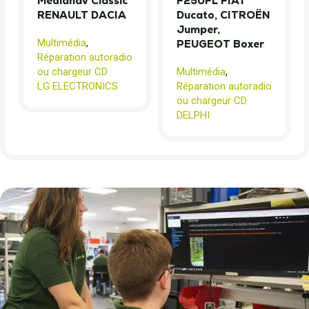
Medianav Classic
F250FL FIAT
RENAULT DACIA
Ducato, CITROËN
Jumper,
Multimédia
,
PEUGEOT Boxer
Réparation autoradio
ou chargeur CD
Multimédia
,
LG ELECTRONICS
Réparation autoradio
ou chargeur CD
DELPHI