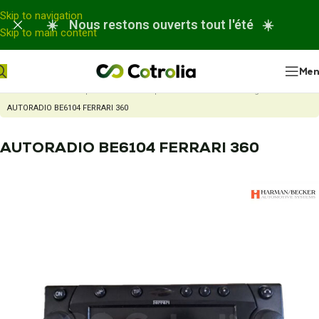
Panneau de gestion des cookies
Skip to navigation
☀️ Nous restons ouverts tout l'été ☀️
Skip to main content
Me
Accueil
Nos réparations
Réparation autoradio ou chargeur CD
AUTORADIO BE6104 FERRARI 360
AUTORADIO BE6104 FERRARI 360