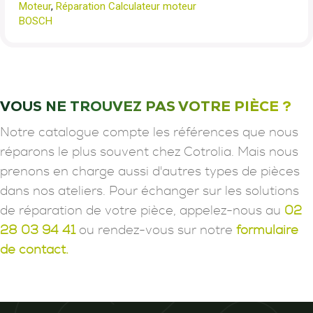
Moteur
,
Réparation Calculateur moteur
BOSCH
VOUS NE TROUVEZ PAS VOTRE PIÈCE ?
Notre catalogue compte les références que nous
réparons le plus souvent chez Cotrolia. Mais nous
prenons en charge aussi d'autres types de pièces
dans nos ateliers. Pour échanger sur les solutions
de réparation de votre pièce, appelez-nous au
02
28 03 94 41
ou rendez-vous sur notre
formulaire
de contact.