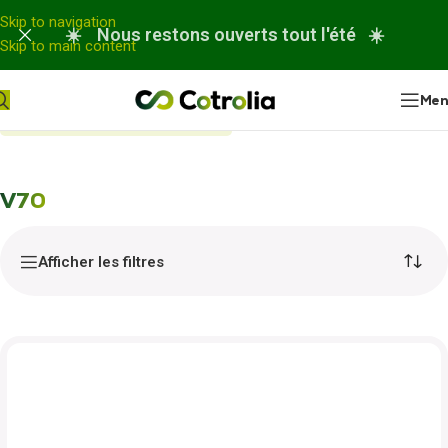
Panneau de gestion des cookies
Skip to navigation
☀️ Nous restons ouverts tout l'été ☀️
Skip to main content
Me
Accueil
Nos réparations
V70
V70
Afficher les filtres