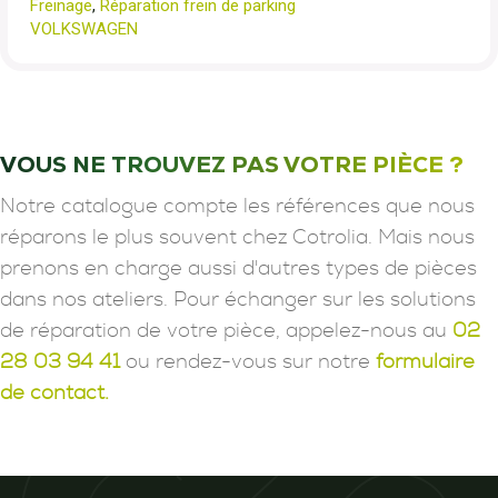
Freinage
,
Réparation frein de parking
VOLKSWAGEN
VOUS NE TROUVEZ PAS VOTRE PIÈCE ?
Notre catalogue compte les références que nous
réparons le plus souvent chez Cotrolia. Mais nous
prenons en charge aussi d'autres types de pièces
dans nos ateliers. Pour échanger sur les solutions
de réparation de votre pièce, appelez-nous au
02
28 03 94 41
ou rendez-vous sur notre
formulaire
de contact.