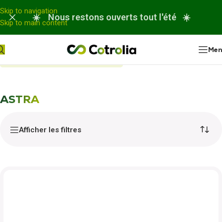
Panneau de gestion des cookies
Skip to navigation
☀️ Nous restons ouverts tout l'été ☀️
Skip to main content
Me
Accueil
Nos réparations
ASTRA
ASTRA
Afficher les filtres