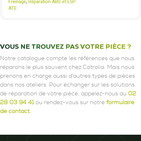
Freinage
,
Réparation ABS et ESP
ATE
VOUS NE TROUVEZ PAS VOTRE PIÈCE ?
Notre catalogue compte les références que nous
réparons le plus souvent chez Cotrolia. Mais nous
prenons en charge aussi d'autres types de pièces
dans nos ateliers. Pour échanger sur les solutions
de réparation de votre pièce, appelez-nous au
02
28 03 94 41
ou rendez-vous sur notre
formulaire
de contact.