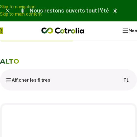
Panneau de gestion des cookies
Skip to navigation
☀️ Nous restons ouverts tout l'été ☀️
Skip to main content
Me
Accueil
Nos réparations
ALTO
ALTO
Afficher les filtres