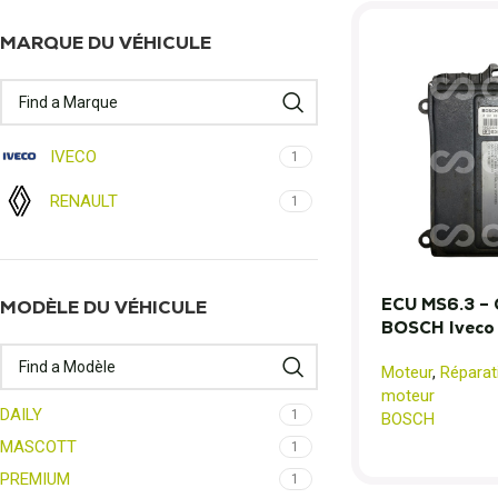
MARQUE DU VÉHICULE
IVECO
1
RENAULT
1
ECU MS6.3 – 
MODÈLE DU VÉHICULE
BOSCH Iveco D
Moteur
,
Réparat
moteur
DAILY
1
BOSCH
MASCOTT
1
PREMIUM
1