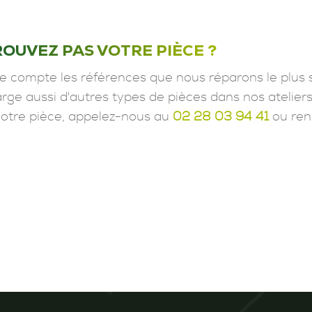
ROUVEZ PAS VOTRE PIÈCE ?
e compte les références que nous réparons le plus 
ge aussi d'autres types de pièces dans nos ateliers
votre pièce, appelez-nous au
02 28 03 94 41
ou ren