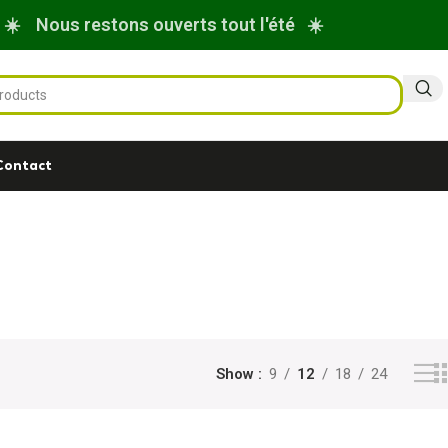
☀️ Nous restons ouverts tout l'été ☀️
Contact
Show
9
12
18
24