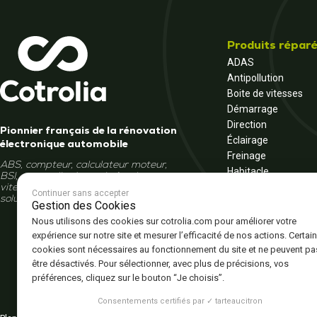
Produits répar
ADAS
Antipollution
Boite de vitesses
Démarrage
Direction
Pionnier français de la rénovation
Éclairage
électronique automobile
Freinage
ABS, compteur, calculateur moteur,
Habitacle
BSI, autoradio, écran, boîte de
Moteur
vitesses... Et si la réparation était la
Continuer sans accepter
solution ?
Multimédia
Gestion des Cookies
Tableau de bord
Nous utilisons des cookies sur cotrolia.com pour améliorer votre
Véhicule électrique 
expérience sur notre site et mesurer l’efficacité de nos actions. Certai
cookies sont nécessaires au fonctionnement du site et ne peuvent pa
être désactivés. Pour sélectionner, avec plus de précisions, vos
préférences, cliquez sur le bouton “Je choisis”.
Consentements certifiés par ✓ tarteaucitron