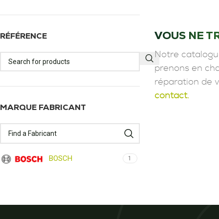
VOUS NE T
RÉFÉRENCE
Notre catalogu
prenons en char
réparation de 
contact.
MARQUE FABRICANT
BOSCH
1