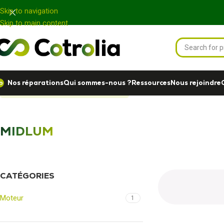
Panneau de gestion des cookies
Skip to navigation
Skip to main content
Nos réparations
Qui sommes-nous ?
Ressources
Nous rejoindre
Accueil
Nos réparations
MIDLUM
MIDLUM
CATÉGORIES
Moteur
1