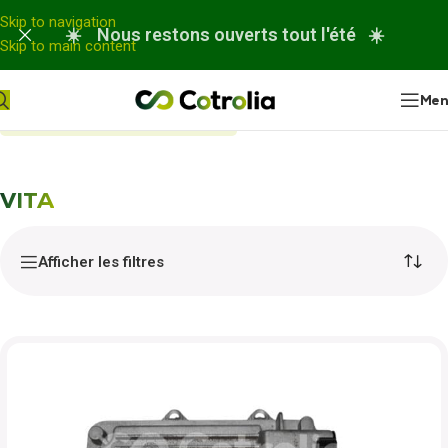
Panneau de gestion des cookies
Skip to navigation
☀️ Nous restons ouverts tout l'été ☀️
Skip to main content
Me
Accueil
Nos réparations
VITA
VITA
Afficher les filtres