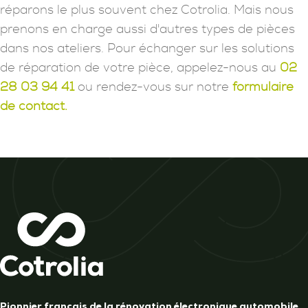
réparons le plus souvent chez Cotrolia. Mais nous
prenons en charge aussi d'autres types de pièces
dans nos ateliers. Pour échanger sur les solutions
de réparation de votre pièce, appelez-nous au
02
28 03 94 41
ou rendez-vous sur notre
formulaire
de contact.
Pionnier français de la rénovation électronique automobile