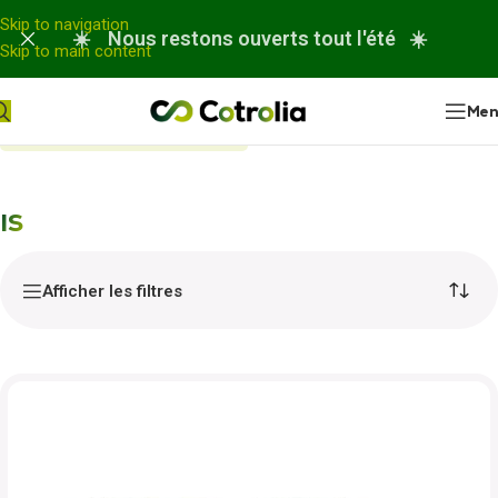
Panneau de gestion des cookies
Skip to navigation
☀️ Nous restons ouverts tout l'été ☀️
Skip to main content
Me
Accueil
Nos réparations
IS
IS
Afficher les filtres