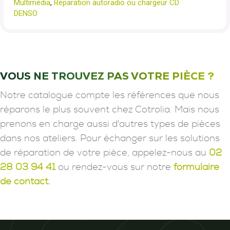
Multimédia
,
Réparation autoradio ou chargeur CD
DENSO
VOUS NE TROUVEZ PAS VOTRE PIÈCE ?
Notre catalogue compte les références que nous
réparons le plus souvent chez Cotrolia. Mais nous
prenons en charge aussi d'autres types de pièces
dans nos ateliers. Pour échanger sur les solutions
de réparation de votre pièce, appelez-nous au
02
28 03 94 41
ou rendez-vous sur notre
formulaire
de contact.