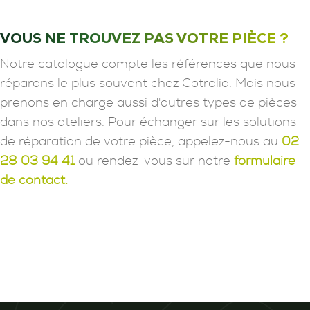
VOUS NE TROUVEZ PAS VOTRE PIÈCE ?
Notre catalogue compte les références que nous
réparons le plus souvent chez Cotrolia. Mais nous
prenons en charge aussi d'autres types de pièces
dans nos ateliers. Pour échanger sur les solutions
de réparation de votre pièce, appelez-nous au
02
28 03 94 41
ou rendez-vous sur notre
formulaire
de contact.