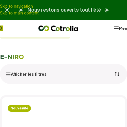
Panneau de gestion des cookies
Skip to navigation
☀️ Nous restons ouverts tout l'été ☀️
Skip to main content
Me
Accueil
Nos réparations
E-NIRO
E-NIRO
Afficher les filtres
Nouveauté