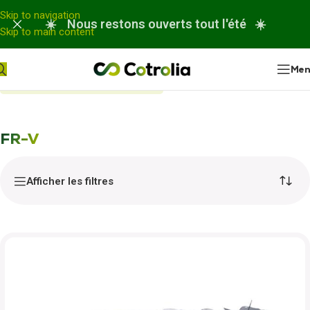
Panneau de gestion des cookies
Skip to navigation
☀️ Nous restons ouverts tout l'été ☀️
Skip to main content
Me
Accueil
Nos réparations
FR-V
FR-V
Afficher les filtres