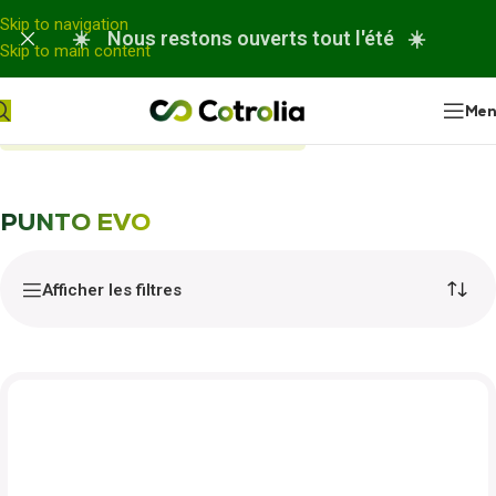
Panneau de gestion des cookies
Skip to navigation
☀️ Nous restons ouverts tout l'été ☀️
Skip to main content
Me
Accueil
Nos réparations
PUNTO EVO
PUNTO EVO
Afficher les filtres