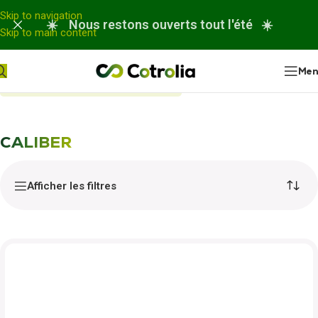
Panneau de gestion des cookies
Skip to navigation
☀️ Nous restons ouverts tout l'été ☀️
Skip to main content
Me
Accueil
Nos réparations
CALIBER
CALIBER
Afficher les filtres