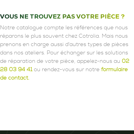
VOUS NE TROUVEZ PAS VOTRE PIÈCE ?
Notre catalogue compte les références que nous
réparons le plus souvent chez Cotrolia. Mais nous
prenons en charge aussi d'autres types de pièces
dans nos ateliers. Pour échanger sur les solutions
de réparation de votre pièce, appelez-nous au
02
28 03 94 41
ou rendez-vous sur notre
formulaire
de contact.