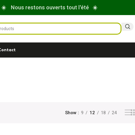
☀️ Nous restons ouverts tout l'été ☀️
Contact
Show
9
12
18
24