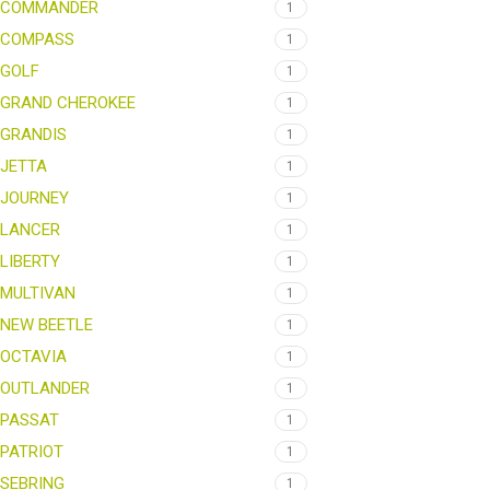
COMMANDER
1
COMPASS
1
GOLF
1
GRAND CHEROKEE
1
GRANDIS
1
JETTA
1
JOURNEY
1
LANCER
1
LIBERTY
1
MULTIVAN
1
NEW BEETLE
1
OCTAVIA
1
OUTLANDER
1
PASSAT
1
PATRIOT
1
SEBRING
1