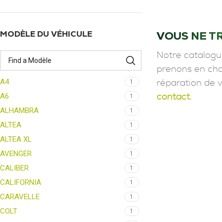
VOUS NE T
MODÈLE DU VÉHICULE
Notre catalogu
prenons en char
A4
1
réparation de 
A6
contact.
1
ALHAMBRA
1
ALTEA
1
ALTEA XL
1
AVENGER
1
CALIBER
1
CALIFORNIA
1
CARAVELLE
1
COLT
1