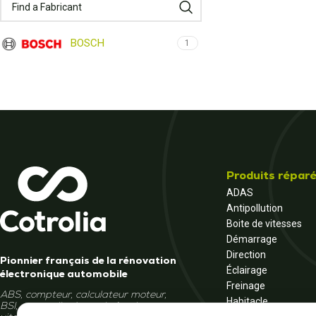
BOSCH
1
Produits répar
ADAS
Antipollution
Boite de vitesses
Démarrage
Direction
Pionnier français de la rénovation
Éclairage
électronique automobile
Freinage
ABS, compteur, calculateur moteur,
Habitacle
BSI, autoradio, écran, boîte de