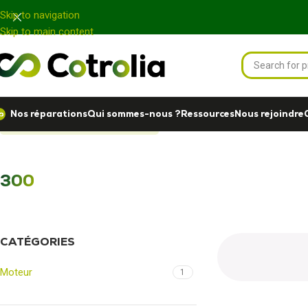
Panneau de gestion des cookies
Skip to navigation
Skip to main content
Nos réparations
Qui sommes-nous ?
Ressources
Nous rejoindre
Accueil
Nos réparations
300
300
CATÉGORIES
Moteur
1