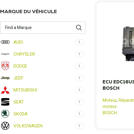
MARQUE DU VÉHICULE
AUDI
1
CHRYSLER
1
DODGE
1
JEEP
1
ECU EDC16U31
BOSCH
MITSUBISHI
1
Moteur
,
Réparat
SEAT
1
moteur
BOSCH
SKODA
1
VOLKSWAGEN
1