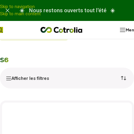
Panneau de gestion des cookies
Skip to navigation
☀️ Nous restons ouverts tout l'été ☀️
Skip to main content
Me
Accueil
Nos réparations
S6
S6
Afficher les filtres