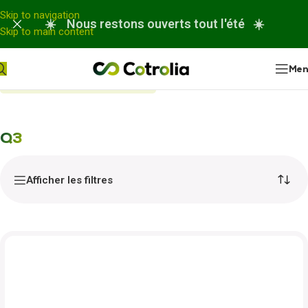
Panneau de gestion des cookies
Skip to navigation
☀️ Nous restons ouverts tout l'été ☀️
Skip to main content
Me
Accueil
Nos réparations
Q3
Q3
Afficher les filtres